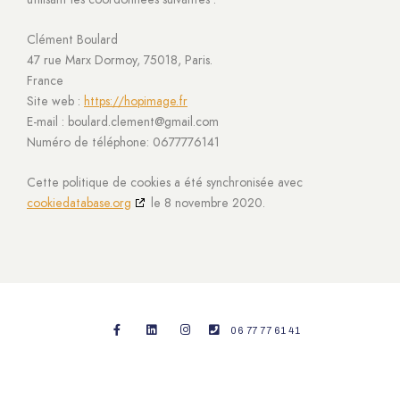
Clément Boulard
47 rue Marx Dormoy, 75018, Paris.
France
Site web :
https://hopimage.fr
E-mail :
moc.liamg@tnemelc.draluob
Numéro de téléphone: 0677776141
Cette politique de cookies a été synchronisée avec
cookiedatabase.org
le 8 novembre 2020.
06 77 77 61 41