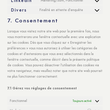
LinkedIn
Marketing/Suivi, Fonctionnel
Consent
service
to
Divers
Finalité en attente d’enquête
facebook
Consent
service
to
7. Consentement
linkedin
service
divers
Lorsque vous visitez notre site web pour la première fois, nous
vous montrerons une fenêtre contextuelle avec une explication
sur les cookies. Dès que vous cliquez sur « Enregistrer les
préférences » vous nous autorisez à utiliser les catégories de
cookies et d’extensions que vous avez sélectionnés dans la
fenêtre contextuelle, comme décrit dans la présente politique
de cookies. Vous pouvez désactiver l’utilisation des cookies via
votre navigateur, mais veuillez noter que notre site web pourrait
ne plus fonctionner correctement.
7.1 Gérez vos réglages de consentement
Fonctionnel
Toujours activé